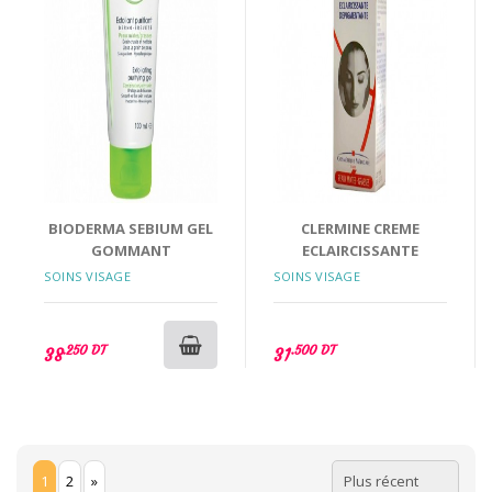
BIODERMA SEBIUM GEL
CLERMINE CREME
GOMMANT
ECLAIRCISSANTE
SOINS VISAGE
SOINS VISAGE
.250 DT
.500 DT
38
31
1
2
»