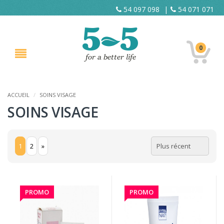
54 097 098
|
54 071 071
0
ACCUEIL
/
SOINS VISAGE
SOINS VISAGE
1
2
»
PROMO
PROMO